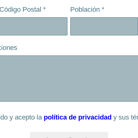
Código Postal
*
Población
*
ciones
ído y acepto la
política de privacidad
y sus té