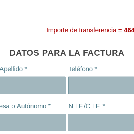
Importe de transferencia =
46
DATOS PARA LA FACTURA
Apellido
*
Teléfono
*
resa o Autónomo
*
N.I.F./C.I.F.
*