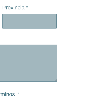
Provincia
*
rminos.
*