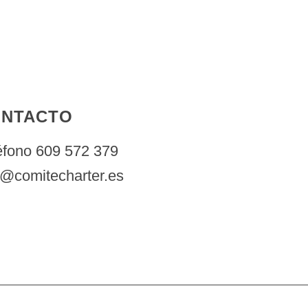
NTACTO
éfono 609 572 379
o@comitecharter.es