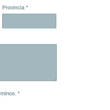
Provincia
*
rminos.
*