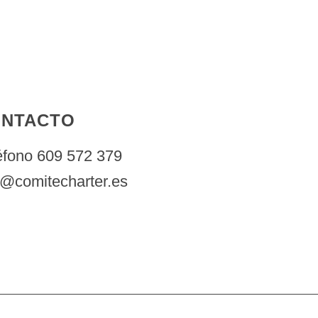
NTACTO
éfono 609 572 379
o@comitecharter.es