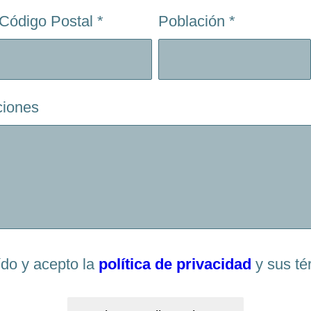
Código Postal
*
Población
*
ciones
ído y acepto la
política de privacidad
y sus té