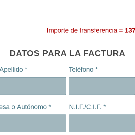
Importe de transferencia =
13
DATOS PARA LA FACTURA
Apellido
*
Teléfono
*
resa o Autónomo
*
N.I.F./C.I.F.
*